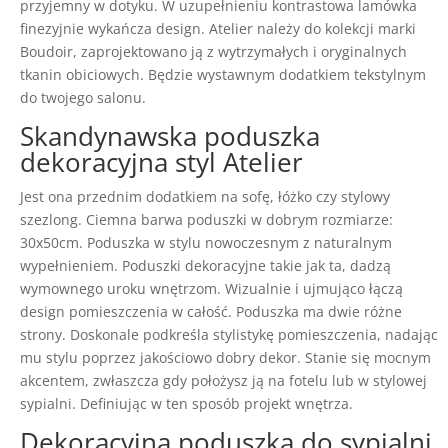
przyjemny w dotyku. W uzupełnieniu kontrastowa lamówka
finezyjnie wykańcza design. Atelier należy do kolekcji marki
Boudoir, zaprojektowano ją z wytrzymałych i oryginalnych
tkanin obiciowych. Będzie wystawnym dodatkiem tekstylnym
do twojego salonu.
Skandynawska poduszka
dekoracyjna styl Atelier
Jest ona przednim dodatkiem na sofę, łóżko czy stylowy
szezlong. Ciemna barwa poduszki w dobrym rozmiarze:
30x50cm. Poduszka w stylu nowoczesnym z naturalnym
wypełnieniem. Poduszki dekoracyjne takie jak ta, dadzą
wymownego uroku wnętrzom. Wizualnie i ujmująco łączą
design pomieszczenia w całość. Poduszka ma dwie różne
strony. Doskonale podkreśla stylistykę pomieszczenia, nadając
mu stylu poprzez jakościowo dobry dekor. Stanie się mocnym
akcentem, zwłaszcza gdy położysz ją na fotelu lub w stylowej
sypialni. Definiując w ten sposób projekt wnętrza.
Dekoracyjna poduszka do sypialni