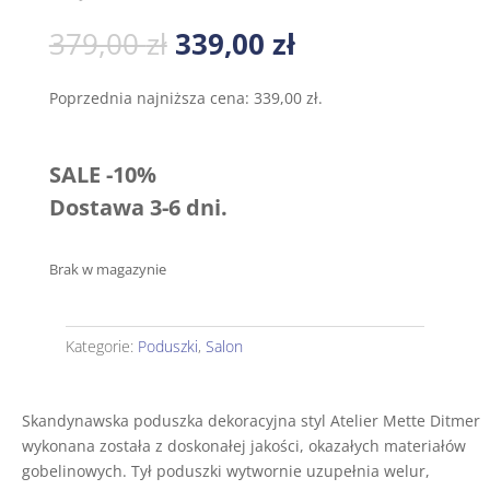
Pierwotna
Aktualna
379,00
zł
339,00
zł
cena
cena
wynosiła:
wynosi:
Poprzednia najniższa cena:
339,00
zł
.
379,00 zł.
339,00 zł.
SALE -10%
Dostawa 3-6 dni.
Brak w magazynie
Kategorie:
Poduszki
,
Salon
Skandynawska poduszka dekoracyjna styl Atelier Mette Ditmer
wykonana została z doskonałej jakości, okazałych materiałów
gobelinowych. Tył poduszki wytwornie uzupełnia welur,