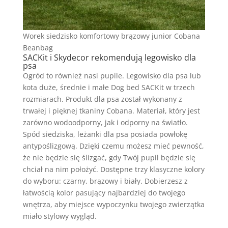
Worek siedzisko komfortowy brązowy junior Cobana
Beanbag
SACKit i Skydecor rekomendują legowisko dla
psa
Ogród to również nasi pupile. Legowisko dla psa lub
kota duże, średnie i małe Dog bed SACKit w trzech
rozmiarach. Produkt dla psa został wykonany z
trwałej i pięknej tkaniny Cobana. Materiał, który jest
zarówno wodoodporny, jak i odporny na światło.
Spód siedziska, leżanki dla psa posiada powłokę
antypoślizgową. Dzięki czemu możesz mieć pewność,
że nie będzie się ślizgać, gdy Twój pupil będzie się
chciał na nim położyć. Dostępne trzy klasyczne kolory
do wyboru: czarny, brązowy i biały. Dobierzesz z
łatwością kolor pasujący najbardziej do twojego
wnętrza, aby miejsce wypoczynku twojego zwierzątka
miało stylowy wygląd.