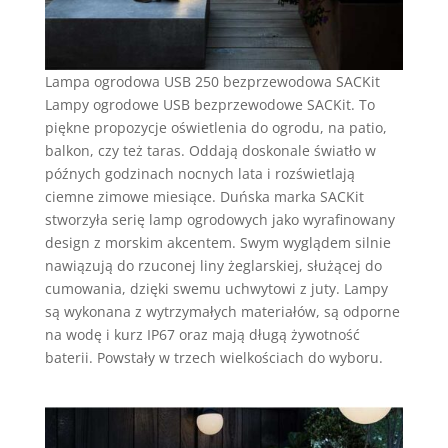
Lampa ogrodowa USB 250 bezprzewodowa SACKit
Lampy ogrodowe USB bezprzewodowe SACKit. To
piękne propozycje oświetlenia do ogrodu, na patio,
balkon, czy też taras. Oddają doskonale światło w
późnych godzinach nocnych lata i rozświetlają
ciemne zimowe miesiące. Duńska marka SACKit
stworzyła serię lamp ogrodowych jako wyrafinowany
design z morskim akcentem. Swym wyglądem silnie
nawiązują do rzuconej liny żeglarskiej, służącej do
cumowania, dzięki swemu uchwytowi z juty. Lampy
są wykonana z wytrzymałych materiałów, są odporne
na wodę i kurz IP67 oraz mają długą żywotność
baterii. Powstały w trzech wielkościach do wyboru.