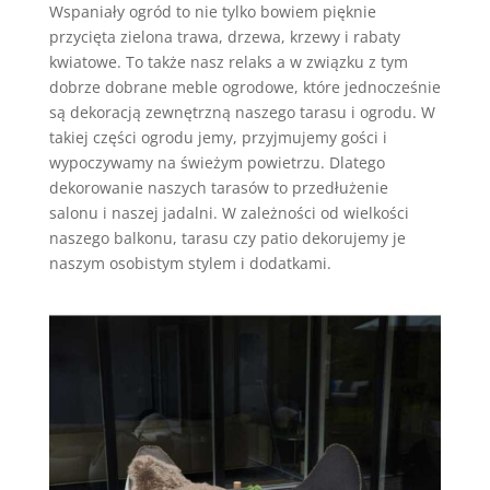
Wspaniały ogród to nie tylko bowiem pięknie
przycięta zielona trawa, drzewa, krzewy i rabaty
kwiatowe. To także nasz relaks a w związku z tym
dobrze dobrane meble ogrodowe, które jednocześnie
są dekoracją zewnętrzną naszego tarasu i ogrodu. W
takiej części ogrodu jemy, przyjmujemy gości i
wypoczywamy na świeżym powietrzu. Dlatego
dekorowanie naszych tarasów to przedłużenie
salonu i naszej jadalni. W zależności od wielkości
naszego balkonu, tarasu czy patio dekorujemy je
naszym osobistym stylem i dodatkami.