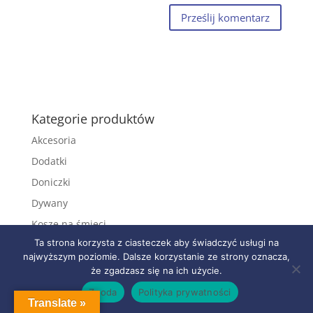
Kategorie produktów
Akcesoria
Dodatki
Doniczki
Dywany
Kosze na śmieci
Ta strona korzysta z ciasteczek aby świadczyć usługi na
Koszyki
najwyższym poziomie. Dalsze korzystanie ze strony oznacza,
Kuchnia
że zgadzasz się na ich użycie.
Dodatki do kuchni
Zgoda
Polityka prywatności
Kulki dekoracyjne
Translate »