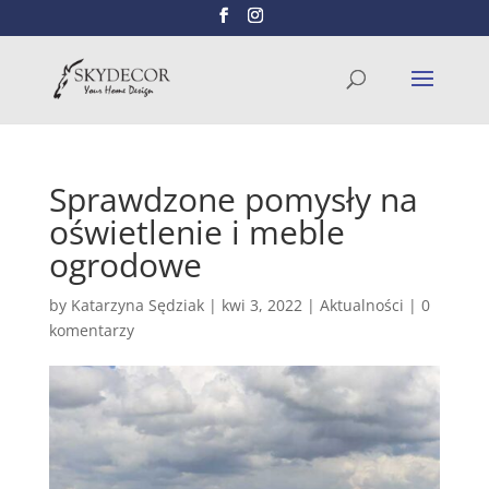
Wyszukiwarka
SZUKAJ
produktów
Sprawdzone pomysły na
oświetlenie i meble
ogrodowe
by
Katarzyna Sędziak
|
kwi 3, 2022
|
Aktualności
|
0
komentarzy