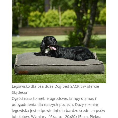
Legowisko dla psa duże Dog bed SACKit w ofercie
Skydecor
Ogród nasz to meble ogrodowe, lampy dla nas i
udogodnienia dla naszych pociech. Duży rozmiar
legowiska jest odpowiedni dla bardzo średnich psów
lub kotów. Wymiary łóżka to: 120x80x15 cm. Piękna