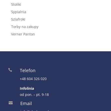
Stoliki
Sypialnia
Szlafroki
Torby na zakupy
Verner Panton
Telefon

+48 604 326 020
Infolinia
od pon. – pt. 9-18
Email
