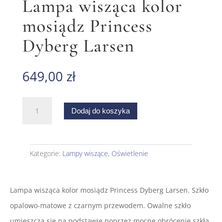
Lampa wisząca kolor
mosiądz Princess
Dyberg Larsen
649,00
zł
ilość
Dodaj do koszyka
Lampa
wisząca
kolor
mosiądz
Kategorie:
Lampy wiszące
,
Oświetlenie
Princess
Dyberg
Larsen
Lampa wisząca kolor mosiądz Princess Dyberg Larsen. Szkło
opalowo-matowe z czarnym przewodem. Owalne szkło
umieszcza się na podstawie poprzez mocne obrócenie szkła