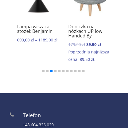
ik
Lampa wisząca
Doniczka na
Ręc
5.00
5.00
stożek Benjamin
nóżkach UP low
kom
Handed By
baw
699,00
zł
–
1189,00
zł
Mor
Pierwotna
Aktualna
179,00
zł
89,50
zł
199,
cena
cena
Poprzednia najniższa
wynosiła:
wynosi:
cena:
89,50
zł
.
179,00 zł.
89,50 zł.
Telefon

+48 604 326 020