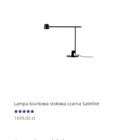
Lampa biurkowa stołowa czarna Satellite
1699,00
zł
Oceniono
5.00
na 5