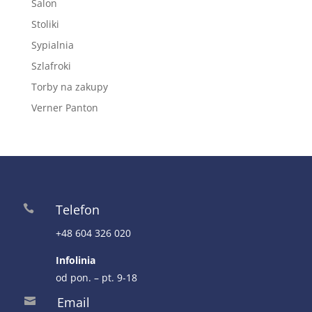
Salon
Stoliki
Sypialnia
Szlafroki
Torby na zakupy
Verner Panton
Telefon

+48 604 326 020
Infolinia
od pon. – pt. 9-18
Email
