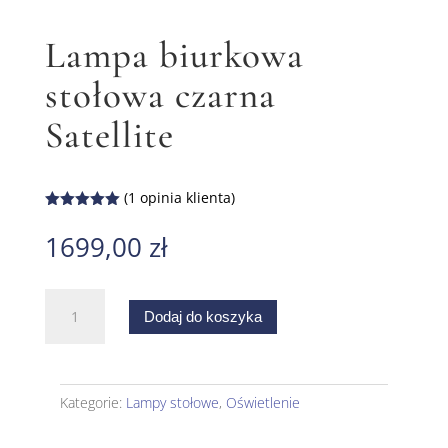
Lampa biurkowa
stołowa czarna
Satellite
(
1
opinia klienta)
Oceniony
5.00
na 5
1699,00
zł
na
podstawie
oceny
klienta
ilość
Dodaj do koszyka
Lampa
biurkowa
stołowa
czarna
Kategorie:
Lampy stołowe
,
Oświetlenie
Satellite