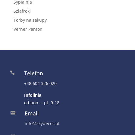
Sypialnia
Szlafroki
Torby na zakupy
Verner Panton
Telefon

+48 604 326 020
Infolinia
od pon. – pt. 9-18
Email

info@skydecor.pl