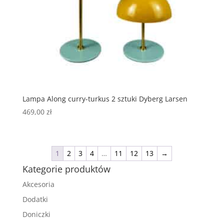
Lampa Along curry-turkus 2 sztuki Dyberg Larsen
469,00
zł
1
2
3
4
…
11
12
13
→
Kategorie produktów
Akcesoria
Dodatki
Doniczki