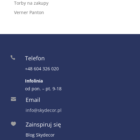
Torby na zakupy
Verner Panton
Telefon

+48 604 326 020
Infolinia
od pon. – pt. 9-18
Email

info@skydecor.pl
Zainspiruj się

Blog Skydecor