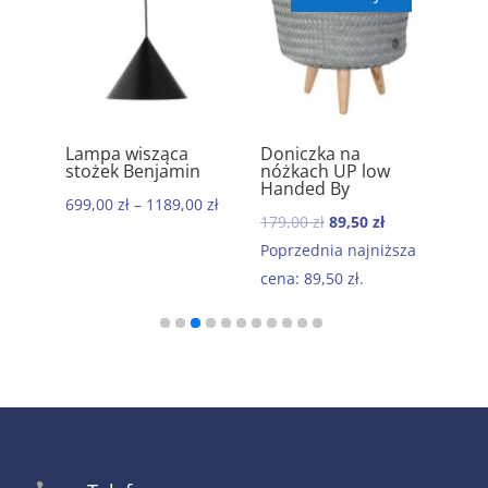
ik
Lampa wisząca
Doniczka na
Ręc
5.00
5.00
stożek Benjamin
nóżkach UP low
kom
Handed By
baw
699,00
zł
–
1189,00
zł
Mor
Pierwotna
Aktualna
179,00
zł
89,50
zł
199
cena
cena
Poprzednia najniższa
wynosiła:
wynosi:
cena:
89,50
zł
.
179,00 zł.
89,50 zł.