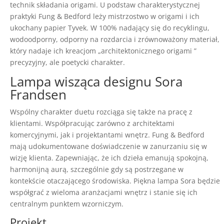
technik składania origami. U podstaw charakterystycznej
praktyki Fung & Bedford leży mistrzostwo w origami i ich
ukochany papier Tyvek. W 100% nadający się do recyklingu,
wodoodporny, odporny na rozdarcia i zrównoważony materiał,
który nadaje ich kreacjom „architektonicznego origami ”
precyzyjny, ale poetycki charakter.
Lampa wisząca designu Sora
Frandsen
Wspólny charakter duetu rozciąga się także na pracę z
klientami. Współpracując zarówno z architektami
komercyjnymi, jak i projektantami wnętrz. Fung & Bedford
mają udokumentowane doświadczenie w zanurzaniu się w
wizję klienta. Zapewniając, że ich dzieła emanują spokojną,
harmonijną aurą, szczególnie gdy są postrzegane w
kontekście otaczającego środowiska. Piękna lampa Sora będzie
współgrać z wieloma aranżacjami wnętrz i stanie się ich
centralnym punktem wzorniczym.
Projekt