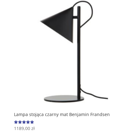
Lampa stojąca czarny mat Benjamin Frandsen
1189,00
zł
Oceniono
5.00
na 5