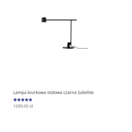
Lampa biurkowa stołowa czarna Satellite
1699,00
zł
Oceniono
5.00
na 5