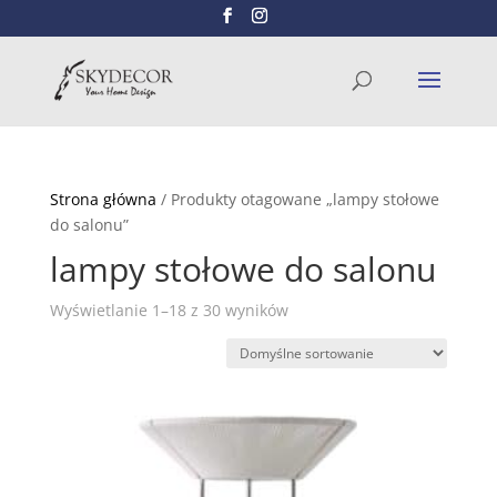
Wyszukiwarka
SZUKAJ
produktów
Strona główna
/ Produkty otagowane „lampy stołowe
do salonu”
lampy stołowe do salonu
Wyświetlanie 1–18 z 30 wyników