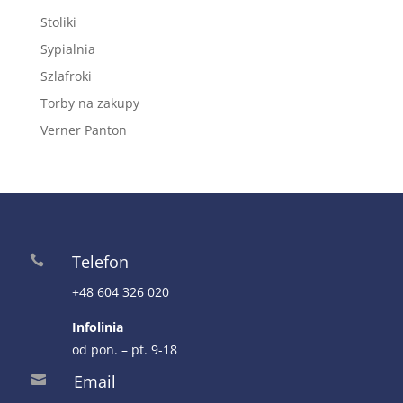
Stoliki
Sypialnia
Szlafroki
Torby na zakupy
Verner Panton
Telefon

+48 604 326 020
Infolinia
od pon. – pt. 9-18
Email
