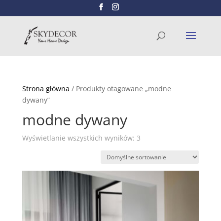
Wyszukiwarka
SZUKAJ
produktów
Strona główna
/ Produkty otagowane „modne
dywany”
modne dywany
Wyświetlanie wszystkich wyników: 3