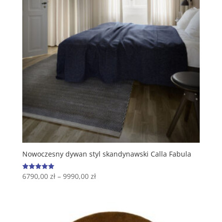
Nowoczesny dywan styl skandynawski Calla Fabula
6790,00
zł
–
9990,00
zł
Oceniono
5.00
na 5