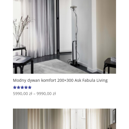
Modny dywan komfort 200×300 Ask Fabula Living
5990,00
zł
–
9990,00
zł
Oceniono
5.00
na 5