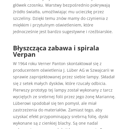
główek czosnku. Warstwy bezpośrednio pokrywają
źródło światła, umożliwiając mu ucieczkę przez
szczeliny. Dzięki temu znów mamy do czynienia z
miękkim i przytulnym oświetleniem, które
jednocześnie jest bardzo sugestywne i rzeźbiarskie.
Błyszcząca zabawa i spirala
Verpan
W 1964 roku Verner Panton skontaktował się z
producentem oświetlenia J. Lüber AG w Szwajcarii w
sprawie zaprojektowanej przez siebie lampy. Składał
się z setek małych dysków, które rzucały odbicia.
Pierwszy prototyp tej lampy został wykonany z tarcz
wyciętych ze srebrnej folii przez jego żonę Mariannę.
Lüberowi spodobał się ten pomysł, ale miał
zastrzeżenia do materiałów. Zamiast tego, aby
uzyskać efekt przypominający srebrną folię, dyski
wykonane są z cienkiej blachy. Są one nadal