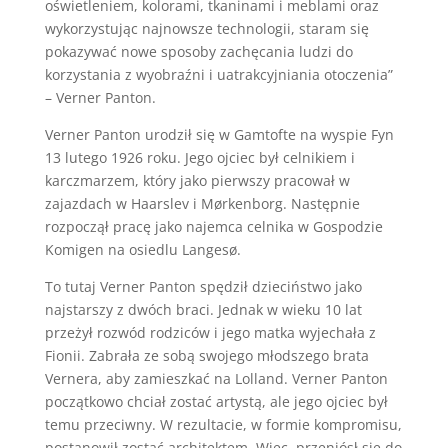
oświetleniem, kolorami, tkaninami i meblami oraz
wykorzystując najnowsze technologii, staram się
pokazywać nowe sposoby zachęcania ludzi do
korzystania z wyobraźni i uatrakcyjniania otoczenia”
– Verner Panton.
Verner Panton urodził się w Gamtofte na wyspie Fyn
13 lutego 1926 roku. Jego ojciec był celnikiem i
karczmarzem, który jako pierwszy pracował w
zajazdach w Haarslev i Mørkenborg. Następnie
rozpoczął pracę jako najemca celnika w Gospodzie
Komigen na osiedlu Langesø.
To tutaj Verner Panton spędził dzieciństwo jako
najstarszy z dwóch braci. Jednak w wieku 10 lat
przeżył rozwód rodziców i jego matka wyjechała z
Fionii. Zabrała ze sobą swojego młodszego brata
Vernera, aby zamieszkać na Lolland. Verner Panton
początkowo chciał zostać artystą, ale jego ojciec był
temu przeciwny. W rezultacie, w formie kompromisu,
postanowił zostać architektem. Więc przeniósł się do