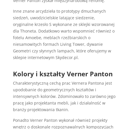
Verner Panton zyskał międzynarodową renomę.
Inne znane arcydzieła to prototypy dmuchanych
siedzeń, uwodzicielskie latające siedzenie,
oryginalne krzesło S wykonane ze sklejki wzorowanej
dla Thoneta. Dodatkowo warto wspomnieć również o
fotelu Amoebe, meblach rzeźbiarskich o
niesamowitych formach Living Tower, dywanie
Geometri czy słynnych lampach, które oferujemy w
sklepie internetowym Skydecor.pl.
Kolory i kształty Verner Panton
Charakterystyczną cechą prac Vernera Pantona jest
upodobanie do geometrycznych kształtów i
intensywnych kolorów. Zdominowało to zarówno jego
pracę jako projektanta mebli, jak i działalność w
branży projektowania tkanin.
Ponadto Verner Panton wykonał również projekty
wnętrz o doskonale rozpoznawalnych kompozycjach