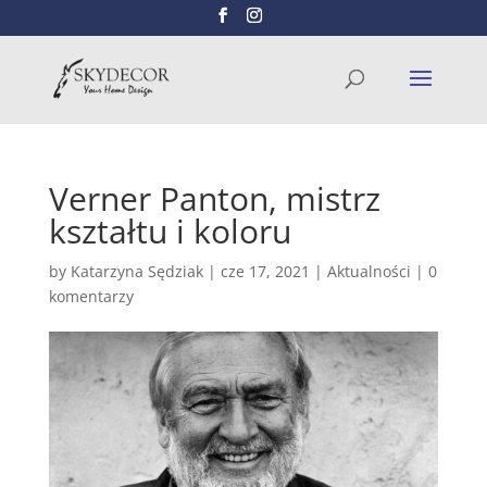
Wyszukiwarka
SZUKAJ
produktów
Verner Panton, mistrz
kształtu i koloru
by
Katarzyna Sędziak
|
cze 17, 2021
|
Aktualności
|
0
komentarzy