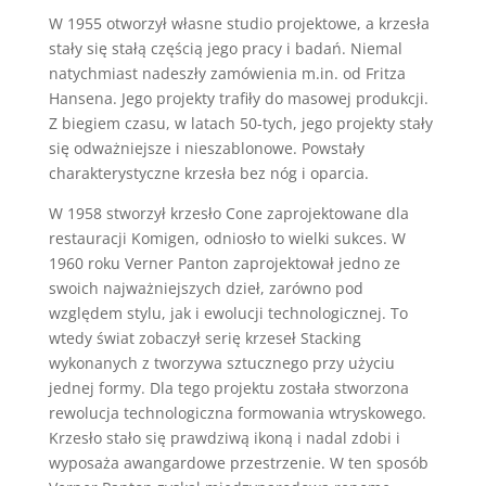
W 1955 otworzył własne studio projektowe, a krzesła
stały się stałą częścią jego pracy i badań. Niemal
natychmiast nadeszły zamówienia m.in. od Fritza
Hansena. Jego projekty trafiły do ​​masowej produkcji.
Z biegiem czasu, w latach 50-tych, jego projekty stały
się odważniejsze i nieszablonowe. Powstały
charakterystyczne krzesła bez nóg i oparcia.
W 1958 stworzył krzesło Cone zaprojektowane dla
restauracji Komigen, odniosło to wielki sukces. W
1960 roku Verner Panton zaprojektował jedno ze
swoich najważniejszych dzieł, zarówno pod
względem stylu, jak i ewolucji technologicznej. To
wtedy świat zobaczył serię krzeseł Stacking
wykonanych z tworzywa sztucznego przy użyciu
jednej formy. Dla tego projektu została stworzona
rewolucja technologiczna formowania wtryskowego.
Krzesło stało się prawdziwą ikoną i nadal zdobi i
wyposaża awangardowe przestrzenie. W ten sposób