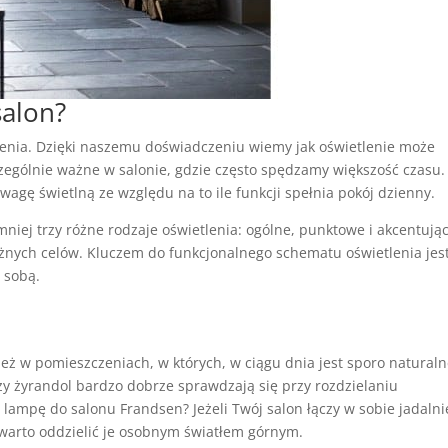
salon?
lenia. Dzięki naszemu doświadczeniu wiemy jak oświetlenie może
czególnie ważne w salonie, gdzie często spędzamy większość czasu.
agę świetlną ze względu na to ile funkcji spełnia pokój dzienny.
niej trzy różne rodzaje oświetlenia: ogólne, punktowe i akcentując
żnych celów. Kluczem do funkcjonalnego schematu oświetlenia jest
 sobą.
eż w pomieszczeniach, w których, w ciągu dnia jest sporo natural
czy żyrandol bardzo dobrze sprawdzają się przy rozdzielaniu
 lampę do salonu Frandsen? Jeżeli Twój salon łączy w sobie jadalni
o warto oddzielić je osobnym światłem górnym.