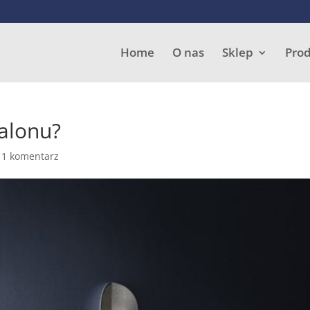
Wyszukiwarka
produktów
Home
O nas
Sklep
Pro
alonu?
|
1 komentarz