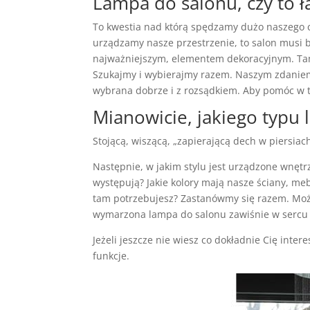
Lampa do salonu, czy to ł
To kwestia nad którą spędzamy dużo naszego c
urządzamy nasze przestrzenie, to salon musi 
najważniejszym, elementem dekoracyjnym. Tam 
Szukajmy i wybierajmy razem. Naszym zdaniem 
wybrana dobrze i z rozsądkiem. Aby pomóc w te
Mianowicie, jakiego typu
Stojącą, wiszącą, „zapierającą dech w piersiach
Następnie, w jakim stylu jest urządzone wnętr
występują? Jakie kolory mają nasze ściany, mebl
tam potrzebujesz? Zastanówmy się razem. Może
wymarzona lampa do salonu zawiśnie w sercu
Jeżeli jeszcze nie wiesz co dokładnie Cię inter
funkcje.