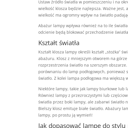
Ustaw źródło światła w pomieszczeniu i na okre
wielkość klosza będzie najlepsza. Ważne jest, 
wielkość ma ogromny wpływ na światło padające
Abażur lampy wpływa również na to ile światła
odcienie będą blokować przechodzenie światła p
Kształt światła
Kształt klosza lampy określi kształt „stożka” 
abażuru. Klosz z mniejszym otworem na górze n
rozprzestrzenia światło na szerszym obszarze.
porównaniu do lamp podłogowych, ponieważ są
światło. Z kolei lampa podłogowa ma większą w
Niektóre lampy, takie jak lampy biurkowe lub 
Również lampy z przezroczystymi lub częścio
światła przez boki lampy, ale zabarwi światło 
Bielszy klosz emituje białe światło. Abażury l
lampy, po prostu ją wymień!
Jak dopasować lampę do stylu