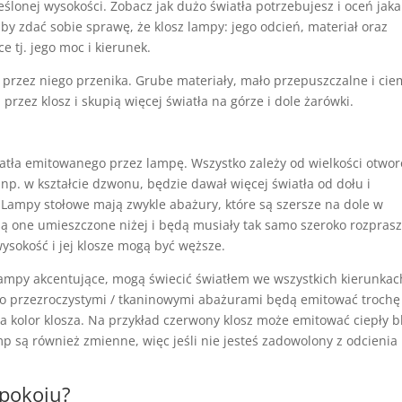
ślonej wysokości. Zobacz jak dużo światła potrzebujesz i oceń jaka
aby zdać sobie sprawę, że klosz lampy: jego odcień, materiał oraz
 tj. jego moc i kierunek.
 przez niego przenika. Grube materiały, mało przepuszczalne i ci
rzez klosz i skupią więcej światła na górze i dole żarówki.
światła emitowanego przez lampę. Wszystko zależy od wielkości otwo
p. w kształcie dzwonu, będzie dawał więcej światła od dołu i
 Lampy stołowe mają zwykle abażury, które są szersze na dole w
 one umieszczone niżej i będą musiały tak samo szeroko rozpras
ysokość i jej klosze mogą być węższe.
lampy akcentujące, mogą świecić światłem we wszystkich kierunkac
wo przezroczystymi / tkaninowymi abażurami będą emitować trochę
na kolor klosza. Na przykład czerwony klosz może emitować ciepły b
amp są również zmienne, więc jeśli nie jesteś zadowolony z odcienia
 pokoju?