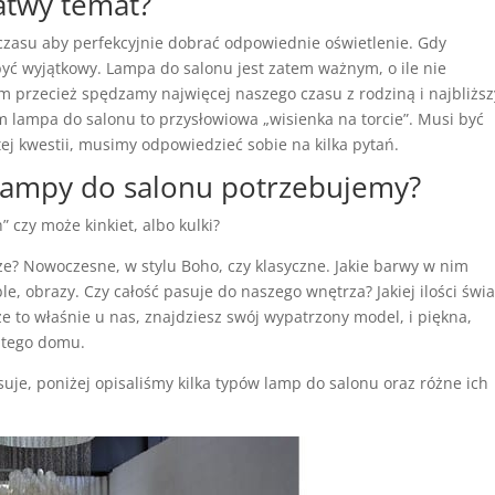
atwy temat?
zasu aby perfekcyjnie dobrać odpowiednie oświetlenie. Gdy
być wyjątkowy. Lampa do salonu jest zatem ważnym, o ile nie
przecież spędzamy najwięcej naszego czasu z rodziną i najbliższ
lampa do salonu to przysłowiowa „wisienka na torcie”. Musi być
j kwestii, musimy odpowiedzieć sobie na kilka pytań.
 lampy do salonu potrzebujemy?
” czy może kinkiet, albo kulki?
ze? Nowoczesne, w stylu Boho, czy klasyczne. Jakie barwy w nim
e, obrazy. Czy całość pasuje do naszego wnętrza? Jakiej ilości świa
 to właśnie u nas, znajdziesz swój wypatrzony model, i piękna,
 tego domu.
esuje, poniżej opisaliśmy kilka typów lamp do salonu oraz różne ich