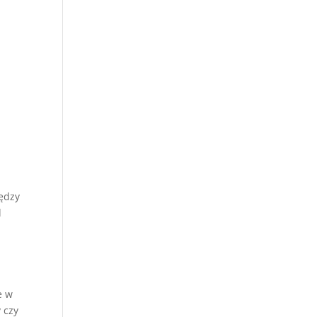
j
m
ędzy
d
e w
 czy