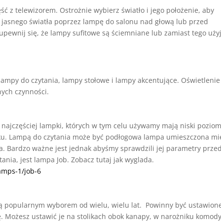
ć z telewizorem. Ostrożnie wybierz światło i jego położenie, aby
e jasnego światła poprzez lampę do salonu nad głową lub przed
upewnij się, że lampy sufitowe są ściemniane lub zamiast tego uży
mpy do czytania, lampy stołowe i lampy akcentujące. Oświetlenie
nych czynności.
najczęściej lampki, których w tym celu używamy mają niski pozio
roku. Lampą do czytania może być podłogowa lampa umieszczona mi
a. Bardzo ważne jest jednak abyśmy sprawdzili jej parametry prze
nia, jest lampa Job. Zobacz tutaj jak wyglada.
amps-1/job-6
są popularnym wyborem od wielu, wielu lat. Powinny być ustawion
 Możesz ustawić je na stolikach obok kanapy, w narożniku komody