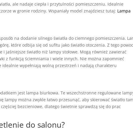
atła, ale nadaje ciepła i przytulności pomieszczeniu. Idealnie
eczorze w gronie rodziny. Wspaniały model znajdziesz tutaj:
Lampa
 sposób na dodanie silnego światła do ciemnego pomieszczenia. L
rę, które odbija się od sufitu jako światło otoczenia. Z tego powo
e i jaśniejsze światło niż lampy stołowe. Mogą również zawierać
wki z funkcją ściemniania i wiele innych. Nie można zapomnieć
 idealnie wypełniają wolną przestrzeń i nadają charakteru
odatkiem jest lampa biurkowa. Te wszechstronne regulowane lamp
wkę lampy można zwykle łatwo przesunąć, aby skierować światło ta
 częściej bezcieniowe, dlatego świetnie sprawdzą się do prac
etlenie do salonu?