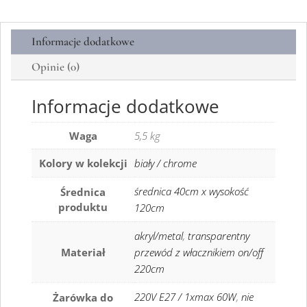
Informacje dodatkowe
Opinie (0)
Informacje dodatkowe
Waga
5,5 kg
Kolory w kolekcji
biały / chrome
średnica 40cm x wysokość
Średnica
produktu
120cm
akryl/metal
,
transparentny
Materiał
przewód z włacznikiem on/off
220cm
220V E27 / 1xmax 60W
,
nie
Żarówka do