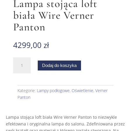
Lampa stojąca loft
biała Wire Verner
Panton
4299,00
zł
ilość
Dodaj do koszyka
Lampa
stojąca
loft
biała
Kategorie:
Lampy podłogowe
,
Oświetlenie
,
Verner
Wire
Panton
Verner
Panton
Lampa stojąca loft biała Wire Verner Panton to niezwykle
efektowna i oryginalna lampa do salonu. Zdefiniowana przez
swój kształt oraz materiał z którego została stworzona. Na