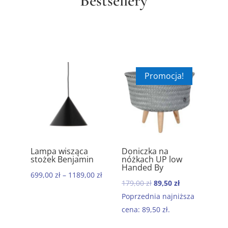
Bestsellery
Promocja!
ik
Lampa wisząca
Doniczka na
Ręc
5.00
5.00
stożek Benjamin
nóżkach UP low
kom
Handed By
baw
699,00
zł
–
1189,00
zł
Mor
Pierwotna
Aktualna
179,00
zł
89,50
zł
199
cena
cena
Poprzednia najniższa
wynosiła:
wynosi:
cena:
89,50
zł
.
179,00 zł.
89,50 zł.