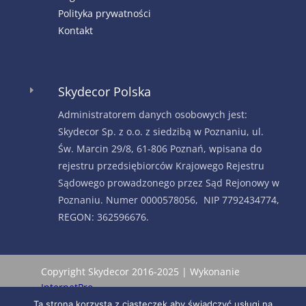
Polityka prywatności
Kontakt
Skydecor Polska
E
Administratorem danych osobowych jest:
Skydecor Sp. z o.o. z siedzibą w Poznaniu, ul.
Św. Marcin 29/8, 61-806 Poznań, wpisana do
rejestru przedsiębiorców Krajowego Rejestru
Sądowego prowadzonego przez Sąd Rejonowy w
Poznaniu. Numer 0000578056, NIP 7792434774,
REGON: 362596676.
Copyright Skydecor 2016-2025 | Wykonanie
InternetPro
Ta strona korzysta z ciasteczek aby świadczyć usługi na