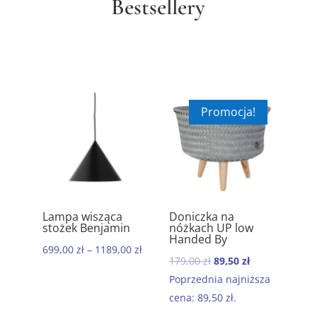
Bestsellery
Promocja!
ik
Lampa wisząca
Doniczka na
Ręc
5.00
5.00
stożek Benjamin
nóżkach UP low
kom
Handed By
baw
699,00
zł
–
1189,00
zł
Mor
Pierwotna
Aktualna
179,00
zł
89,50
zł
199
cena
cena
Poprzednia najniższa
wynosiła:
wynosi:
cena:
89,50
zł
.
179,00 zł.
89,50 zł.