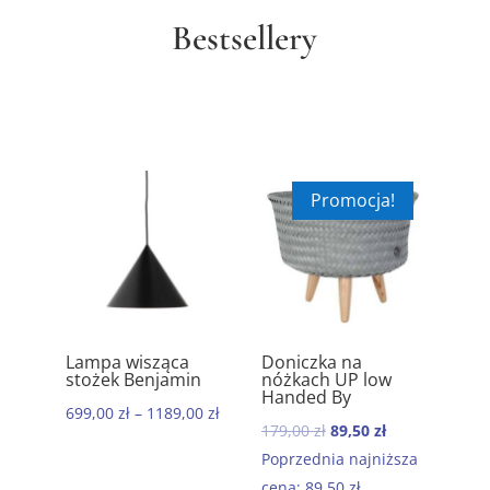
Bestsellery
Promocja!
ik
Lampa wisząca
Doniczka na
Ręc
5.00
5.00
stożek Benjamin
nóżkach UP low
kom
Handed By
baw
699,00
zł
–
1189,00
zł
Mor
Pierwotna
Aktualna
179,00
zł
89,50
zł
199
cena
cena
Poprzednia najniższa
wynosiła:
wynosi:
cena:
89,50
zł
.