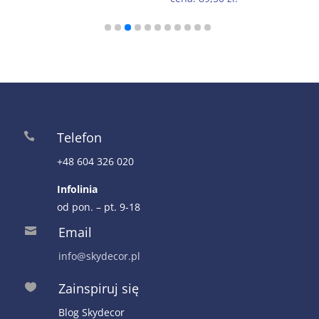
179,00 zł.
89,50 zł.
Telefon

+48 604 326 020
Infolinia
od pon. – pt. 9-18
Email

info@skydecor.pl
Zainspiruj się

Blog Skydecor