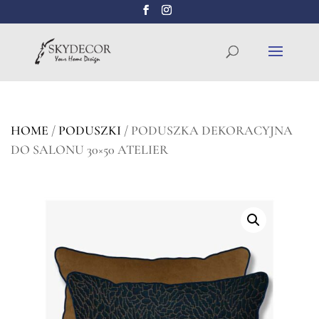
Wyszukiwarka
SZUKAJ
produktów
HOME
/
PODUSZKI
/ PODUSZKA DEKORACYJNA
DO SALONU 30×50 ATELIER