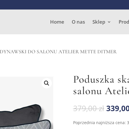
Wyszukiwarka
produktów
Home
O nas
Sklep
Pro
DYNAWSKI DO SALONU ATELIER METTE DITMER
Poduszka sk
salonu Atel
Pierw
379,00
zł
339,0
cena
wynosi
Poprzednia najniższa cena:
379,00