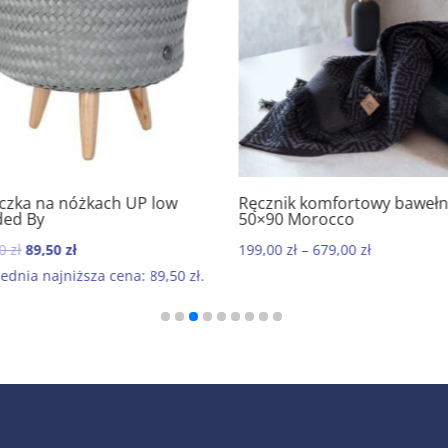
czka na nóżkach UP low
Ręcznik komfortowy bawełn
5.00
5.00
ed By
50×90 Morocco
Pierwotna
Aktualna
00
zł
89,50
zł
199,00
zł
–
679,00
zł
cena
cena
ednia najniższa cena:
89,50
zł
.
wynosiła:
wynosi:
179,00 zł.
89,50 zł.