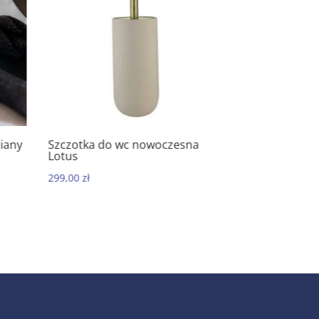
iany
Szczotka do wc nowoczesna
Kubek łazien
5.00
5.0
Lotus
Lotus
299,00
zł
99,00
zł