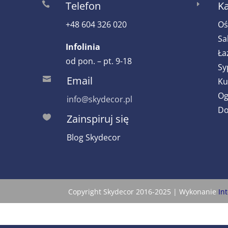
Telefon
Ka

E
+48 604 326 020
Oś
Sa
Infolinia
Ła
od pon. – pt. 9-18
Sy
Email

Ku
Og
info@skydecor.pl
Do
Zainspiruj się

Blog Skydecor
Copyright Skydecor 2016-2025 | Wykonanie
In