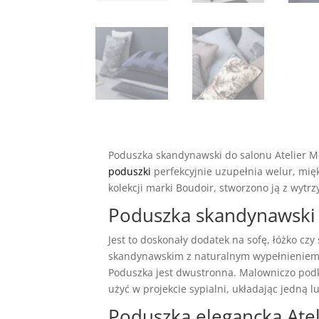
Poduszka skandynawski do salonu Atelier M
poduszki
perfekcyjnie uzupełnia welur, mię
kolekcji marki Boudoir, stworzono ją z wytr
Poduszka skandynawski 
Jest to doskonały dodatek na sofę, łóżko c
skandynawskim z naturalnym wypełnieniem. 
Poduszka jest dwustronna. Malowniczo podk
użyć w projekcie sypialni, układając jedną lu
Poduszka elegancka Atel