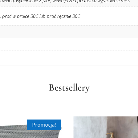
awełna, wypełnienie z piór
,
wewnętrzna poduszka wypełnienie miks
,
prać w pralce 30C lub prać ręcznie 30C
Bestsellery
Promocja!