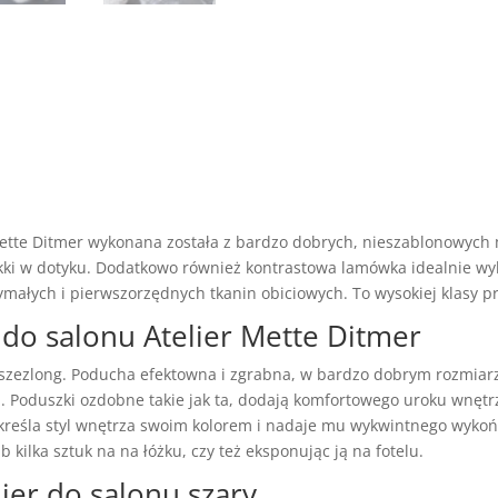
ette Ditmer wykonana została z bardzo dobrych, nieszablonowych 
kki w dotyku. Dodatkowo również kontrastowa lamówka idealnie wyk
zymałych i pierwszorzędnych tkanin obiciowych. To wysokiej klasy 
do salonu Atelier Mette Ditmer
zy szezlong. Poducha efektowna i zgrabna, w bardzo dobrym rozmiar
Poduszki ozdobne takie jak ta, dodają komfortowego uroku wnętrzo
reśla styl wnętrza swoim kolorem i nadaje mu wykwintnego wykońc
b kilka sztuk na na łóżku, czy też eksponując ją na fotelu.
ier do salonu szary