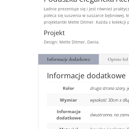
Ładnie prezentuje się i jest również prakty
poleca się suszenia w suszarce bębnowej. 
projektantki Mette Ditmer. Każda z kolekcji
Projekt
Design: Mette Ditmer, Dania.
Informacje dodatkowe
Opinie (0)
Informacje dodatkowe
Kolor
druga strona szary
,
j
Wymiar
wysokość 30cm x dł
Informacje
dwustronna
,
na zam
dodatkowe