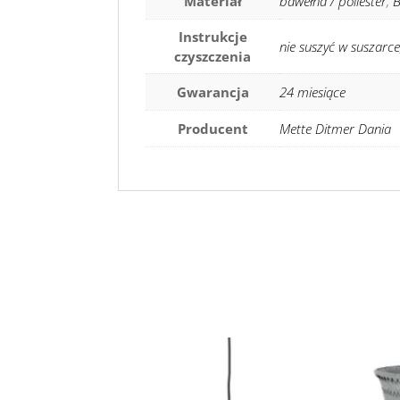
Materiał
bawełna / poliester
,
B
Instrukcje
nie suszyć w suszarce
czyszczenia
Gwarancja
24 miesiące
Producent
Mette Ditmer Dania