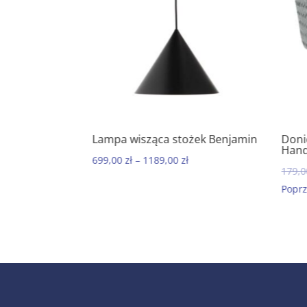
do mydła
Lampa wisząca stożek Benjamin
Doni
5.00
Hand
699,00
zł
–
1189,00
zł
179,
Poprz