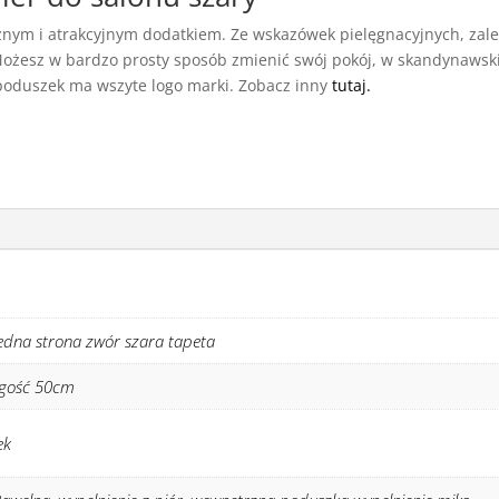
cznym i atrakcyjnym dodatkiem. Ze wskazówek pielęgnacyjnych, zalec
Możesz w bardzo prosty sposób zmienić swój pokój, w skandynawsk
 poduszek ma wszyte logo marki. Zobacz inny
tutaj.
edna strona zwór szara tapeta
ugość 50cm
ek