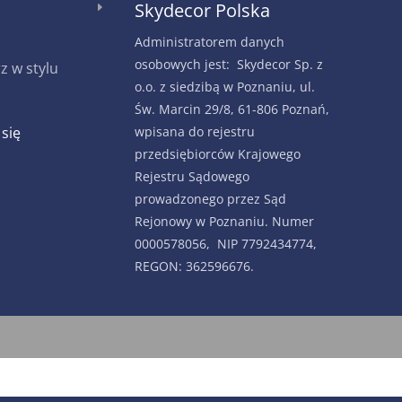
Skydecor Polska
E
Administratorem danych
osobowych jest: Skydecor Sp. z
 w stylu
o.o. z siedzibą w Poznaniu, ul.
Św. Marcin 29/8, 61-806 Poznań,
 się
wpisana do rejestru
przedsiębiorców Krajowego
Rejestru Sądowego
prowadzonego przez Sąd
Rejonowy w Poznaniu. Numer
0000578056, NIP 7792434774,
REGON: 362596676.