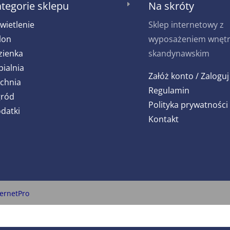
tegorie sklepu
Na skróty
E
wietlenie
Sklep internetowy z
lon
wyposażeniem wnętrz
zienka
skandynawskim
pialnia
Załóż konto / Zaloguj
chnia
Regulamin
ród
Polityka prywatności
datki
Kontakt
ternetPro