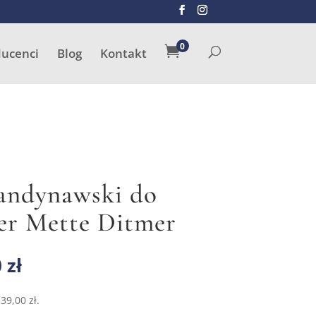
SZUKAJ
0

ducenci
Blog
Kontakt
andynawski do
ier Mette Ditmer
otna
Aktualna
0
zł
cena
ła:
wynosi:
339,00
zł
.
 zł.
339,00 zł.