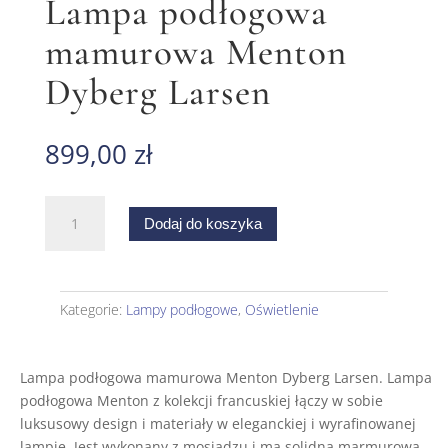
Lampa podłogowa
mamurowa Menton
Dyberg Larsen
899,00
zł
ilość
Dodaj do koszyka
Lampa
podłogowa
mamurowa
Menton
Kategorie:
Lampy podłogowe
,
Oświetlenie
Dyberg
Larsen
Lampa podłogowa mamurowa Menton Dyberg Larsen.
Lampa
podłogowa Menton z kolekcji francuskiej łączy w sobie
luksusowy design i materiały w eleganckiej i wyrafinowanej
lampie. Jest wykonany z mosiądzu i ma solidną marmurową