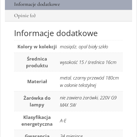
Informacje dodatkowe
Opinie (0)
Informacje dodatkowe
Kolory w kolekcji
mosiądz
,
opal biały szkło
Średnica
wysokość 15 / średnica 16cm
produktu
metal
,
czarny przewód 180cm
Materiał
w osłonie tekstylnej
nie zawiera żarówki
,
220V G9
Żarówka do
lampy
MAX 5W
Klasyfikacja
A-E
energetyczna
Gwarancja
24 miesiące