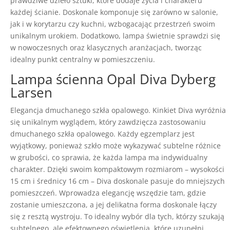
prawdziwe dzieło sztuki, które dodaje życia i charakteru
każdej ścianie. Doskonale komponuje się zarówno w salonie,
jak i w korytarzu czy kuchni, wzbogacając przestrzeń swoim
unikalnym urokiem. Dodatkowo, lampa świetnie sprawdzi się
w nowoczesnych oraz klasycznych aranżacjach, tworząc
idealny punkt centralny w pomieszczeniu.
Lampa ścienna Opal Diva Dyberg
Larsen
Elegancja dmuchanego szkła opalowego. Kinkiet Diva wyróżnia
się unikalnym wyglądem, który zawdzięcza zastosowaniu
dmuchanego szkła opalowego. Każdy egzemplarz jest
wyjątkowy, ponieważ szkło może wykazywać subtelne różnice
w grubości, co sprawia, że każda lampa ma indywidualny
charakter. Dzięki swoim kompaktowym rozmiarom – wysokości
15 cm i średnicy 16 cm – Diva doskonale pasuje do mniejszych
pomieszczeń. Wprowadza elegancję wszędzie tam, gdzie
zostanie umieszczona, a jej delikatna forma doskonale łączy
się z resztą wystroju. To idealny wybór dla tych, którzy szukają
subtelnego, ale efektownego oświetlenia, które uzupełni