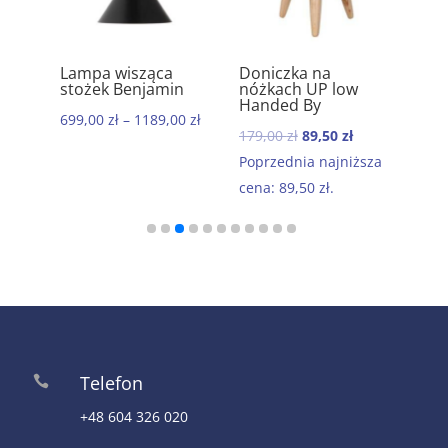
ik
Lampa wisząca
Doniczka na
Ręc
5.00
5.00
stożek Benjamin
nóżkach UP low
kom
Handed By
baw
699,00
zł
–
1189,00
zł
Mor
Pierwotna
Aktualna
179,00
zł
89,50
zł
199
cena
cena
Poprzednia najniższa
wynosiła:
wynosi:
cena:
89,50
zł
.
179,00 zł.
89,50 zł.
Telefon

+48 604 326 020