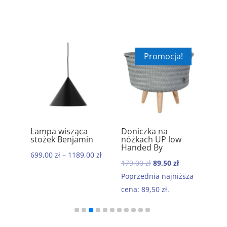
Promocja!
a wisząca
Doniczka na
Ręcznik
5.00
5.00
5.00
ek Benjamin
nóżkach UP low
komfortowy
Handed By
bawełniany 50×
00
zł
–
1189,00
zł
Morocco
Pierwotna
Aktualna
179,00
zł
89,50
zł
199,00
zł
–
679,00
cena
cena
Poprzednia najniższa
wynosiła:
wynosi:
cena:
89,50
zł
.
179,00 zł.
89,50 zł.