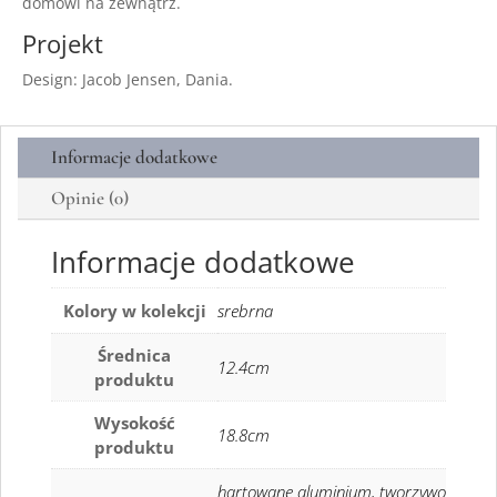
domowi na zewnątrz.
Projekt
Design: Jacob Jensen, Dania.
Informacje dodatkowe
Opinie (0)
Informacje dodatkowe
Kolory w kolekcji
srebrna
Średnica
12.4cm
produktu
Wysokość
18.8cm
produktu
hartowane aluminium, tworzywo