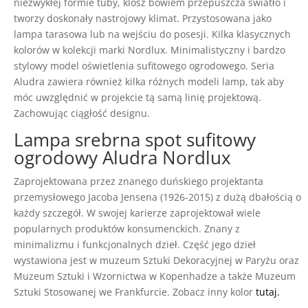
niezwykłej formie tuby, klosz bowiem przepuszcza światło i
tworzy doskonały nastrojowy klimat. Przystosowana jako
lampa tarasowa lub na wejściu do posesji. Kilka klasycznych
kolorów w kolekcji marki Nordlux. Minimalistyczny i bardzo
stylowy model oświetlenia sufitowego ogrodowego. Seria
Aludra zawiera również kilka różnych modeli lamp, tak aby
móc uwzględnić w projekcie tą samą linię projektową.
Zachowując ciągłość designu.
Lampa srebrna spot sufitowy
ogrodowy Aludra Nordlux
Zaprojektowana przez znanego duńskiego projektanta
przemysłowego Jacoba Jensena (1926-2015) z dużą dbałością o
każdy szczegół. W swojej karierze zaprojektował wiele
popularnych produktów konsumenckich. Znany z
minimalizmu i funkcjonalnych dzieł. Część jego dzieł
wystawiona jest w muzeum Sztuki Dekoracyjnej w Paryżu oraz
Muzeum Sztuki i Wzornictwa w Kopenhadze a także Muzeum
Sztuki Stosowanej we Frankfurcie. Zobacz inny kolor
tutaj.