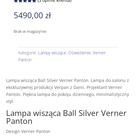
(
3
opinie klienta)
Oceniony
5.00
na 5
5490,00
zł
na
podstawie
ocen
klientów
Brak w magazynie
Kategorie:
Lampy wiszące
,
Oświetlenie
,
Verner
Panton
Lampa wisząca Ball Silver Verner Panton. Lampa do salonu z
ekskluzywnej produkcji Verpan z Danii. Projektant Verner
Panton. Piękna lampa do pokoju dziennego, minimalistyczny
styl.
Lampa wisząca Ball Silver Verner
Panton
Design Verner Panton