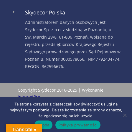
Skydecor Polska
E
Administratorem danych osobowych jest:
Skydecor Sp. z o.o. z siedzibą w Poznaniu, ul.
Św. Marcin 29/8, 61-806 Poznań, wpisana do
rejestru przedsiębiorców Krajowego Rejestru
Sądowego prowadzonego przez Sąd Rejonowy w
Poznaniu. Numer 0000578056, NIP 7792434774,
REGON: 362596676.
Copyright Skydecor 2016-2025 | Wykonanie
InternetPro
Ta strona korzysta z ciasteczek aby świadczyć usługi na
najwyższym poziomie. Dalsze korzystanie ze strony oznacza,
że zgadzasz się na ich użycie.
Zgoda
Polityka prywatności
Translate »