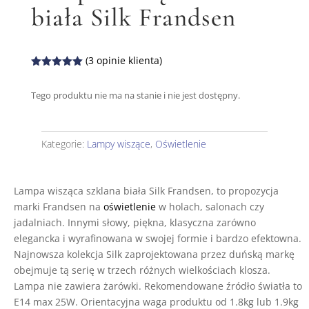
biała Silk Frandsen
(
3
opinie klienta)
Oceniony
5.00
na 5
Tego produktu nie ma na stanie i nie jest dostępny.
na
podstawie
ocen
klientów
Kategorie:
Lampy wiszące
,
Oświetlenie
Lampa wisząca szklana biała Silk Frandsen, to propozycja
marki Frandsen na
oświetlenie
w holach, salonach czy
jadalniach. Innymi słowy, piękna, klasyczna zarówno
elegancka i wyrafinowana w swojej formie i bardzo efektowna.
Najnowsza kolekcja Silk zaprojektowana przez duńską markę
obejmuje tą serię w trzech różnych wielkościach klosza.
Lampa nie zawiera żarówki. Rekomendowane źródło światła to
E14 max 25W. Orientacyjna waga produktu od 1.8kg lub 1.9kg