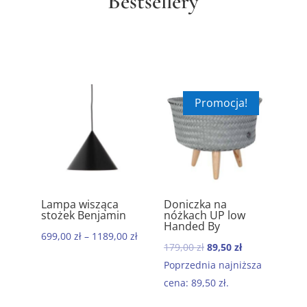
Bestsellery
Promocja!
ik
Lampa wisząca
Doniczka na
Ręc
5.00
5.00
stożek Benjamin
nóżkach UP low
kom
Handed By
baw
699,00
zł
–
1189,00
zł
Mor
Pierwotna
Aktualna
179,00
zł
89,50
zł
199
cena
cena
Poprzednia najniższa
wynosiła:
wynosi:
cena:
89,50
zł
.
179,00 zł.
89,50 zł.