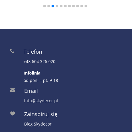
179,00 zł.
89,50 zł.
Telefon

+48 604 326 020
Infolinia
od pon. – pt. 9-18
Email

info@skydecor.pl
Zainspiruj się

Blog Skydecor