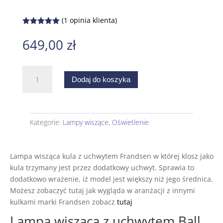
(
1
opinia klienta)
Oceniony
5.00
na 5
649,00
zł
na
podstawie
oceny
klienta
ilość
Dodaj do koszyka
Lampa
wisząca
z
uchwytem
Kategorie:
Lampy wiszące
,
Oświetlenie
Ball
Frandsen
Lampa wisząca kula z uchwytem Frandsen w której klosz jako
kula trzymany jest przez dodatkowy uchwyt. Sprawia to
dodatkowo wrażenie, iż model jest większy niż jego średnica.
Możesz zobaczyć tutaj jak wygląda w aranżacji z innymi
kulkami marki Frandsen zobacz
tutaj
Lampa wisząca z uchwytem Ball