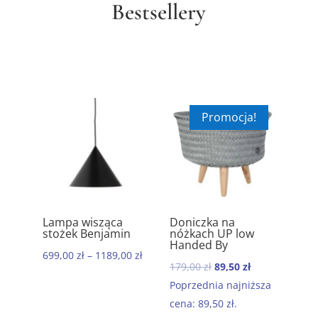
Bestsellery
Promocja!
Lampa wisząca
Doniczka na
Ręcznik
5.00
5.00
5.0
stożek Benjamin
nóżkach UP low
komfor
Handed By
bawełni
699,00
zł
–
1189,00
zł
Morocc
Pierwotna
Aktualna
179,00
zł
89,50
zł
199,00
zł
cena
cena
Poprzednia najniższa
wynosiła:
wynosi:
cena:
89,50
zł
.