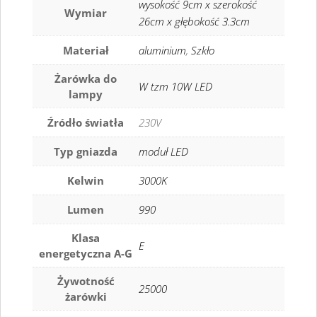
wysokość 9cm x szerokość
Wymiar
26cm x głębokość 3.3cm
Materiał
aluminium
,
Szkło
Żarówka do
W tzm 10W LED
lampy
Źródło światła
230V
Typ gniazda
moduł LED
Kelwin
3000K
Lumen
990
Klasa
E
energetyczna A-G
Żywotność
25000
żarówki