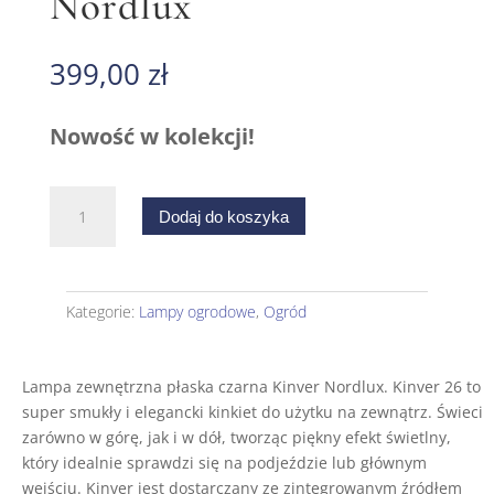
Nordlux
399,00
zł
Nowość w kolekcji!
ilość
Dodaj do koszyka
Lampa
zewnętrzna
płaska
czarna
Kategorie:
Lampy ogrodowe
,
Ogród
Kinver
Nordlux
Lampa zewnętrzna płaska czarna Kinver Nordlux.
Kinver 26 to
super smukły i elegancki kinkiet do użytku na zewnątrz. Świeci
zarówno w górę, jak i w dół, tworząc piękny efekt świetlny,
który idealnie sprawdzi się na podjeździe lub głównym
wejściu. Kinver jest dostarczany ze zintegrowanym źródłem