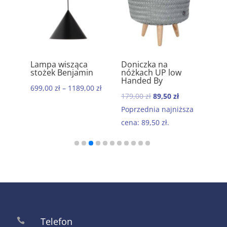
ik
Lampa wisząca
Doniczka na
Ręc
5.00
5.00
stożek Benjamin
nóżkach UP low
kom
Handed By
baw
699,00
zł
–
1189,00
zł
Mor
Pierwotna
Aktualna
179,00
zł
89,50
zł
199
cena
cena
Poprzednia najniższa
wynosiła:
wynosi:
cena:
89,50
zł
.
179,00 zł.
89,50 zł.
Telefon
