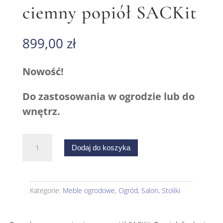
ciemny popiół SACKit
899,00
zł
Nowość!
Do zastosowania w ogrodzie lub do
wnętrz.
ilość
Dodaj do koszyka
Taca
do
serwowania
ciemny
Kategorie:
Meble ogrodowe
,
Ogród
,
Salon
,
Stoliki
popiół
SACKit