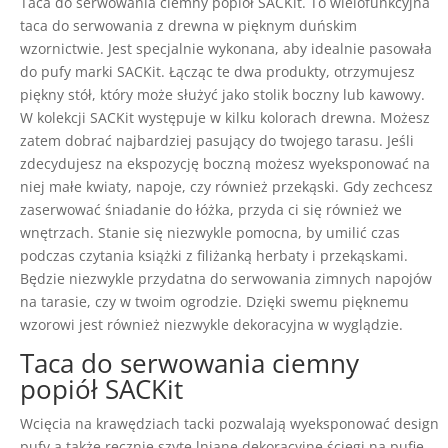
Taca do serwowania ciemny popiół SACKit. T
o wielofunkcyjna
taca do serwowania z drewna w pięknym duńskim
wzornictwie. Jest specjalnie wykonana, aby idealnie pasowała
do pufy marki SACKit. Łącząc te dwa produkty, otrzymujesz
piękny stół, który może służyć jako stolik boczny lub kawowy.
W kolekcji SACKit występuje w kilku kolorach drewna. Możesz
zatem dobrać najbardziej pasujący do twojego tarasu. Jeśli
zdecydujesz na ekspozycję boczną możesz wyeksponować na
niej małe kwiaty, napoje, czy również przekąski. Gdy zechcesz
zaserwować śniadanie do łóżka, przyda ci się również we
wnętrzach. Stanie się niezwykle pomocna, by umilić czas
podczas czytania książki z filiżanką herbaty i przekąskami.
Będzie niezwykle przydatna do serwowania zimnych napojów
na tarasie, czy w twoim ogrodzie. Dzięki swemu pięknemu
wzorowi jest również niezwykle dekoracyjna w wyglądzie.
Taca do serwowania ciemny
popiół SACKit
Wcięcia na krawędziach tacki pozwalają wyeksponować design
pufy a także ręcznie szyte lniane dekoracyjne ściegi na pufie.