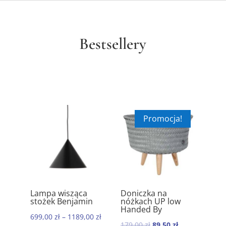
Bestsellery
Promocja!
ik
Lampa wisząca
Doniczka na
Ręc
5.00
5.00
stożek Benjamin
nóżkach UP low
kom
Handed By
baw
699,00
zł
–
1189,00
zł
Mor
Pierwotna
Aktualna
179,00
zł
89,50
zł