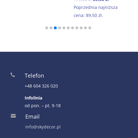
199
cena
cena
Poprzednia najniższa
wynosiła:
wynosi:
cena:
89,50
zł
.
179,00 zł.
89,50 zł.
Telefon

+48 604 326 020
Infolinia
od pon. – pt. 9-18
Email

info@skydecor.pl