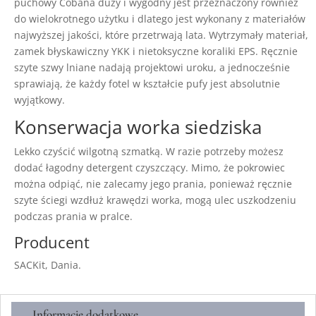
puchowy Cobana duży i wygodny jest przeznaczony również
do wielokrotnego użytku i dlatego jest wykonany z materiałów
najwyższej jakości, które przetrwają lata. Wytrzymały materiał,
zamek błyskawiczny YKK i nietoksyczne koraliki EPS. Ręcznie
szyte szwy lniane nadają projektowi uroku, a jednocześnie
sprawiają, że ​​każdy fotel w kształcie pufy jest absolutnie
wyjątkowy.
Konserwacja worka siedziska
Lekko czyścić wilgotną szmatką. W razie potrzeby możesz
dodać łagodny detergent czyszczący. Mimo, że pokrowiec
można odpiąć, nie zalecamy jego prania, ponieważ ręcznie
szyte ściegi wzdłuż krawędzi worka, mogą ulec uszkodzeniu
podczas prania w pralce.
Producent
SACKit, Dania.
Informacje dodatkowe