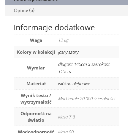
Opinie (0)
Informacje dodatkowe
Waga
12 kg
Kolory w kolekcji
jasny szary
długość 140cm x szerokość
Wymiar
115cm
Materiał
włókno olefinowe
Wynik testu /
Martindałe 20.000 ścieralności
wytrzymałość
Odporność na
klasa 7-8
światło
Wodoodporność
klasa 90