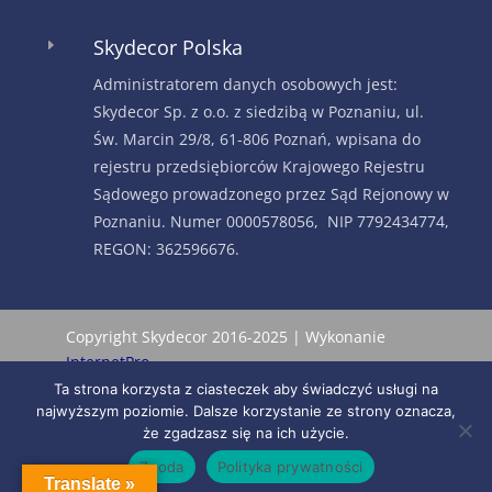
Skydecor Polska
E
Administratorem danych osobowych jest:
Skydecor Sp. z o.o. z siedzibą w Poznaniu, ul.
Św. Marcin 29/8, 61-806 Poznań, wpisana do
rejestru przedsiębiorców Krajowego Rejestru
Sądowego prowadzonego przez Sąd Rejonowy w
Poznaniu. Numer 0000578056, NIP 7792434774,
REGON: 362596676.
Copyright Skydecor 2016-2025 | Wykonanie
InternetPro
Ta strona korzysta z ciasteczek aby świadczyć usługi na
najwyższym poziomie. Dalsze korzystanie ze strony oznacza,
że zgadzasz się na ich użycie.
Zgoda
Polityka prywatności
Translate »