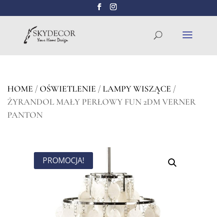
Wyszukiwarka
SZUKAJ
produktów
HOME
/
OŚWIETLENIE
/
LAMPY WISZĄCE
/
ŻYRANDOL MAŁY PERŁOWY FUN 2DM VERNER
PANTON
PROMOCJA!