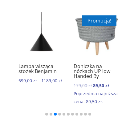
Promocja!
ik
Lampa wisząca
Doniczka na
Ręc
5.00
5.00
stożek Benjamin
nóżkach UP low
kom
Handed By
baw
699,00
zł
–
1189,00
zł
Mor
Pierwotna
Aktualna
179,00
zł
89,50
zł
199
cena
cena
Poprzednia najniższa
wynosiła:
wynosi:
cena:
89,50
zł
.
179,00 zł.
89,50 zł.