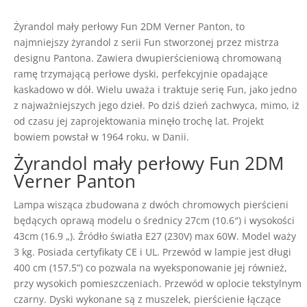
Panton
Żyrandol mały perłowy Fun 2DM Verner Panton, to
najmniejszy żyrandol z serii Fun stworzonej przez mistrza
designu Pantona. Zawiera dwupierścieniową chromowaną
ramę trzymającą perłowe dyski, perfekcyjnie opadające
kaskadowo w dół. Wielu uważa i traktuje serię Fun, jako jedno
z najważniejszych jego dzieł. Po dziś dzień zachwyca, mimo, iż
od czasu jej zaprojektowania minęło trochę lat. Projekt
bowiem powstał w 1964 roku, w Danii.
Żyrandol mały perłowy Fun 2DM
Verner Panton
Lampa wisząca zbudowana z dwóch chromowych pierścieni
będących oprawą modelu o średnicy 27cm (10.6″) i wysokości
43cm (16.9 „). Źródło światła E27 (230V) max 60W. Model waży
3 kg. Posiada certyfikaty CE i UL. Przewód w lampie jest długi
400 cm (157.5”) co pozwala na wyeksponowanie jej również,
przy wysokich pomieszczeniach. Przewód w oplocie tekstylnym
czarny. Dyski wykonane są z muszelek, pierścienie łączące