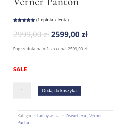
Verner Panton
(
1
opinia klienta)
Oceniony
5.00
na 5
Pierwotna
Aktualna
2999,00
zł
2599,00
zł
na
cena
cena
podstawie
oceny
wynosiła:
wynosi:
klienta
Poprzednia najniższa cena:
2599,00
zł
.
2999,00 zł.
2599,00 zł.
SALE
ilość
Dodaj do koszyka
Żyrandol
mały
perłowy
Fun
Kategorie:
Lampy wiszące
,
Oświetlenie
,
Verner
2DM
Panton
Verner