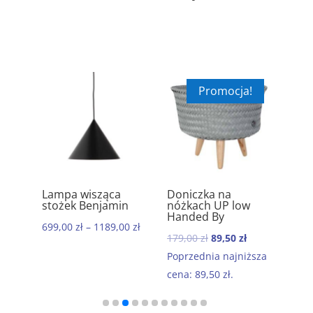
Promocja!
ik
Lampa wisząca
Doniczka na
Ręc
5.00
5.00
stożek Benjamin
nóżkach UP low
kom
Handed By
baw
699,00
zł
–
1189,00
zł
Mor
Pierwotna
Aktualna
179,00
zł
89,50
zł
199
cena
cena
Poprzednia najniższa
wynosiła:
wynosi:
cena:
89,50
zł
.
179,00 zł.
89,50 zł.