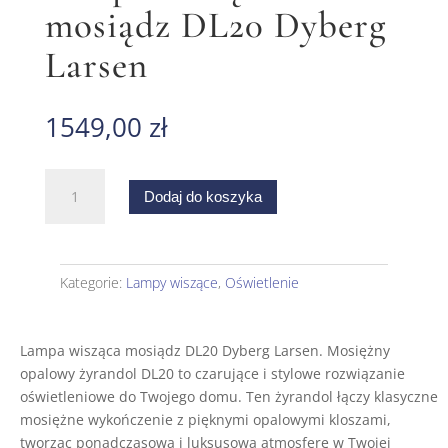
mosiądz DL20 Dyberg
Larsen
1549,00
zł
ilość
Dodaj do koszyka
Lampa
wisząca
mosiądz
DL20
Kategorie:
Lampy wiszące
,
Oświetlenie
Dyberg
Larsen
Lampa wisząca mosiądz DL20 Dyberg Larsen.
Mosiężny
opalowy żyrandol DL20 to czarujące i stylowe rozwiązanie
oświetleniowe do Twojego domu. Ten żyrandol łączy klasyczne
mosiężne wykończenie z pięknymi opalowymi kloszami,
tworząc ponadczasową i luksusową atmosferę w Twojej