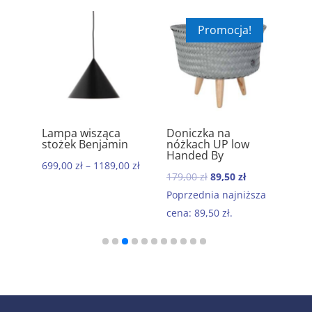
Promocja!
ik
Lampa wisząca
Doniczka na
Ręc
5.00
5.00
stożek Benjamin
nóżkach UP low
kom
Handed By
baw
699,00
zł
–
1189,00
zł
Mor
Pierwotna
Aktualna
179,00
zł
89,50
zł
199
cena
cena
Poprzednia najniższa
wynosiła:
wynosi:
cena:
89,50
zł
.
179,00 zł.
89,50 zł.