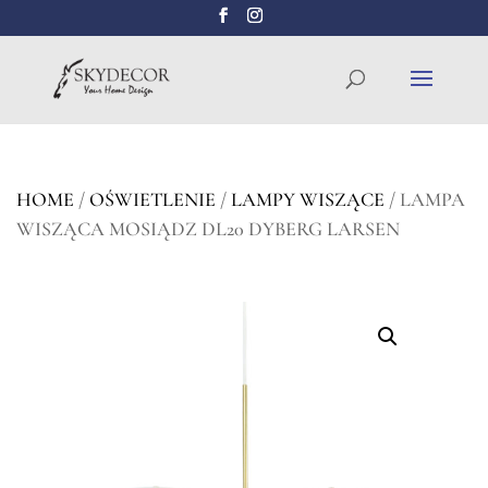
Wyszukiwarka
SZUKAJ
produktów
HOME
/
OŚWIETLENIE
/
LAMPY WISZĄCE
/ LAMPA
WISZĄCA MOSIĄDZ DL20 DYBERG LARSEN