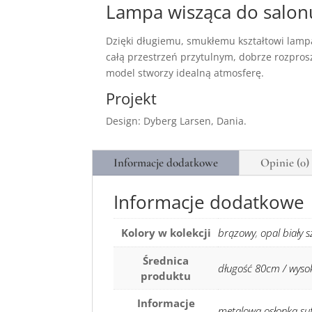
Lampa wisząca do salonu
Dzięki długiemu, smukłemu kształtowi lampa
całą przestrzeń przytulnym, dobrze rozpros
model stworzy idealną atmosferę.
Projekt
Design: Dyberg Larsen, Dania.
Informacje dodatkowe
Opinie (0)
Informacje dodatkowe
Kolory w kolekcji
brązowy
,
opal biały s
Średnica
długość 80cm / wyso
produktu
Informacje
metalowa osłonka su