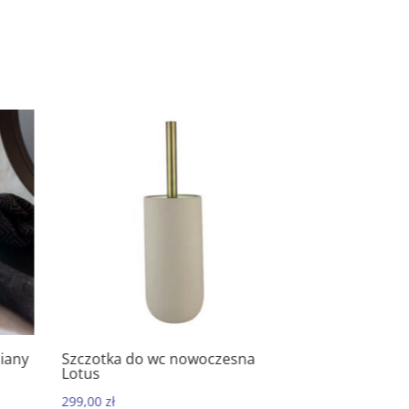
iany
Szczotka do wc nowoczesna
Kubek łazien
5.00
5.0
Lotus
Lotus
299,00
zł
99,00
zł