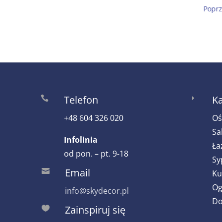
Poprz
Telefon
Ka

E
+48 604 326 020
Oś
Sa
Infolinia
Ła
od pon. – pt. 9-18
Sy
Email

Ku
Og
info@skydecor.pl
Do
Zainspiruj się
