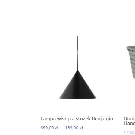
do mydła
Lampa wisząca stożek Benjamin
Doni
5.00
Hand
699,00
zł
–
1189,00
zł
179,