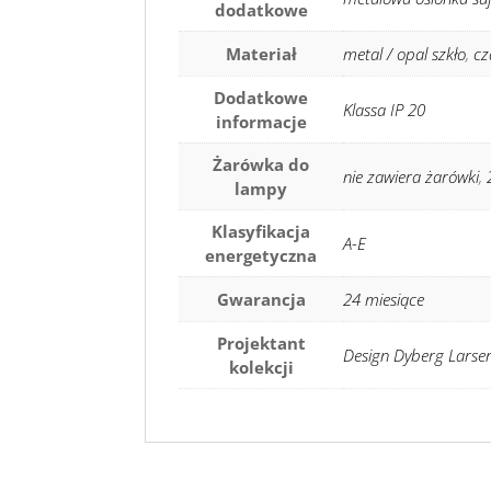
dodatkowe
Materiał
metal / opal szkło
,
cz
Dodatkowe
Klassa IP 20
informacje
Żarówka do
nie zawiera żarówki
,
lampy
Klasyfikacja
A-E
energetyczna
Gwarancja
24 miesiące
Projektant
Design Dyberg Larse
kolekcji