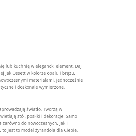
ię lub kuchnię w elegancki element. Daj
ej jak Ossett w kolorze opalu i brązu,
 nowoczesnymi materiałami. Jednocześnie
tetyczne i doskonale wymierzone.
ozprowadzają światło. Tworzą w
etlają stół, posiłki i dekoracje. Samo
je zarówno do nowoczesnych, jak i
 to jest to model żyrandola dla Ciebie.