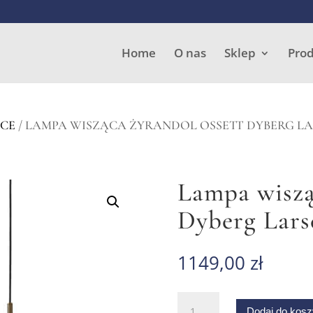
Wyszukiwarka
produktów
Home
O nas
Sklep
Pro
ĄCE
/ LAMPA WISZĄCA ŻYRANDOL OSSETT DYBERG L
Lampa wiszą
Dyberg Lars
1149,00
zł
ilość
Dodaj do kos