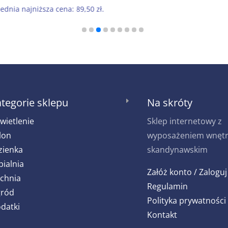
cena
cena
ednia najniższa cena:
89,50
zł
.
wynosiła:
wynosi:
179,00 zł.
89,50 zł.
tegorie sklepu
Na skróty
E
wietlenie
Sklep internetowy z
lon
wyposażeniem wnętrz
zienka
skandynawskim
pialnia
Załóż konto / Zaloguj
chnia
Regulamin
ród
Polityka prywatności
datki
Kontakt