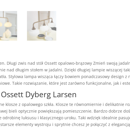
sen.
Długi zwis nad stół Ossett opalowo-brązowy Zmień swoją jadaln
ie nad długim stołem w jadalni. Dzięki długiej lampie wiszącej taki
iatła. Stylowa lampa wisząca łączy bowiem ponadczasowy design z
owe. Takie rozwiązanie, które jest zarówno funkcjonalne, jak i es
 Ossett Dyberg Larsen
e klosze z opalowego szkła. Klosze te równomiernie i delikatnie r
wej bieli optycznie powiększają pomieszczenie. Bardzo dobrze doświ
 odrobinę luksusu i klasycznego uroku. Taki wdzięk idealnie pasu
starsze elementy wystroju i sprytnie chcesz je połączyć z elegancją,