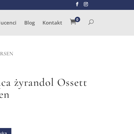
SZUKAJ
0

ducenci
Blog
Kontakt
ARSEN
ca żyrandol Ossett
en
zyka