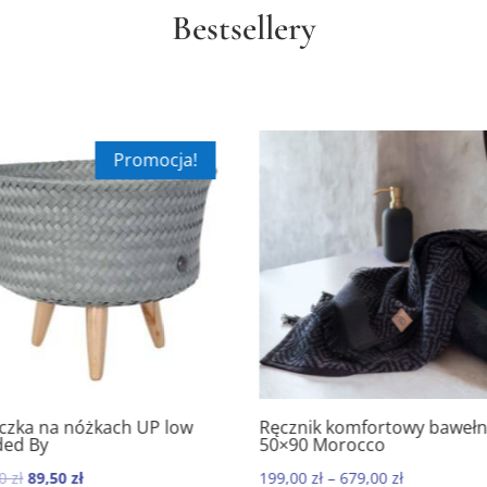
Bestsellery
Promocja!
czka na nóżkach UP low
Ręcznik komfortowy bawełn
5.00
5.00
ed By
50×90 Morocco
Pierwotna
Aktualna
00
zł
89,50
zł
199,00
zł
–
679,00
zł