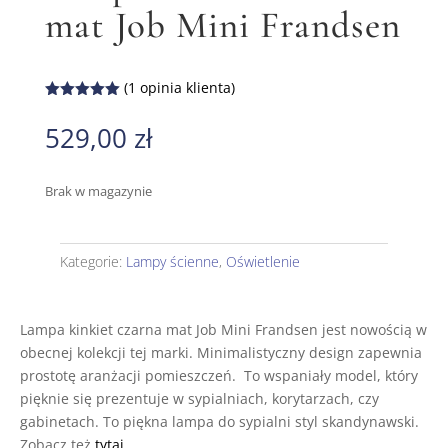
mat Job Mini Frandsen
(
1
opinia klienta)
Oceniony
5.00
na 5
529,00
zł
na
podstawie
oceny
klienta
Brak w magazynie
Kategorie:
Lampy ścienne
,
Oświetlenie
Lampa kinkiet czarna mat Job Mini Frandsen jest nowością w
obecnej kolekcji tej marki. Minimalistyczny design zapewnia
prostotę aranżacji pomieszczeń. To wspaniały model, który
pięknie się prezentuje w sypialniach, korytarzach, czy
gabinetach. To piękna lampa do sypialni styl skandynawski.
Zobacz też
tytaj