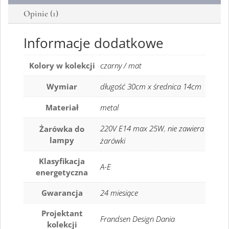
Opinie (1)
Informacje dodatkowe
Kolory w kolekcji
czarny / mat
Wymiar
długość 30cm x średnica 14cm
Materiał
metal
220V E14 max 25W
,
nie zawiera
Żarówka do
lampy
żarówki
Klasyfikacja
A-E
energetyczna
Gwarancja
24 miesiące
Projektant
Frandsen Design Dania
kolekcji