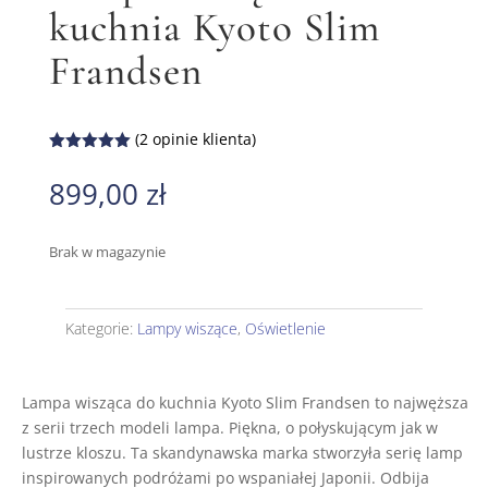
kuchnia Kyoto Slim
Frandsen
(
2
opinie klienta)
Oceniony
5.00
na 5
899,00
zł
na
podstawie
ocen
klientów
Brak w magazynie
Kategorie:
Lampy wiszące
,
Oświetlenie
Lampa wisząca do kuchnia Kyoto Slim Frandsen to najwęższa
z serii trzech modeli lampa. Piękna, o połyskującym jak w
lustrze kloszu. Ta skandynawska marka stworzyła serię lamp
inspirowanych podróżami po wspaniałej Japonii. Odbija