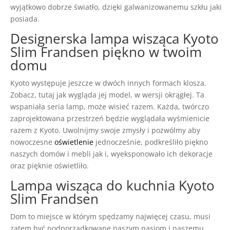
wyjątkowo dobrze światło, dzięki galwanizowanemu szkłu jaki
posiada.
Designerska lampa wisząca Kyoto
Slim Frandsen piękno w twoim
domu
Kyoto występuje jeszcze w dwóch innych formach klosza.
Zobacz, tutaj jak wygląda jej model, w wersji okrągłej. Ta
wspaniała seria lamp, może wisieć razem. Każda, twórczo
zaprojektowana przestrzeń będzie wyglądała wyśmienicie
razem z Kyoto. Uwolnijmy swoje zmysły i pozwólmy aby
nowoczesne
oświetlenie
jednocześnie, podkreśliło piękno
naszych domów i mebli jak i, wyeksponowało ich dekoracje
oraz pięknie oświetliło.
Lampa wisząca do kuchnia Kyoto
Slim Frandsen
Dom to miejsce w którym spędzamy najwięcej czasu, musi
zatem być podporządkowane naszym pasjom i naszemu