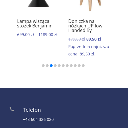
ik
Lampa wisząca
Doniczka na
Ręc
5.00
5.00
stożek Benjamin
nóżkach UP low
kom
Handed By
baw
699,00
zł
–
1189,00
zł
Mor
Pierwotna
Aktualna
179,00
zł
89,50
zł
199
cena
cena
Poprzednia najniższa
wynosiła:
wynosi:
cena:
89,50
zł
.
179,00 zł.
89,50 zł.
Telefon

+48 604 326 020