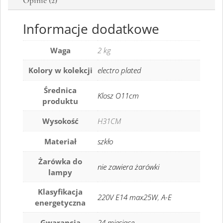
Opinie (2)
Informacje dodatkowe
Waga
2 kg
Kolory w kolekcji
electro plated
Średnica
Klosz O11cm
produktu
Wysokość
H31CM
Materiał
szkło
Żarówka do
nie zawiera żarówki
lampy
Klasyfikacja
220V E14 max25W
,
A-E
energetyczna
Gwarancja
24 miesiące