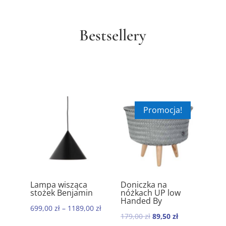
Bestsellery
Promocja!
ik
Lampa wisząca
Doniczka na
Ręc
5.00
5.00
stożek Benjamin
nóżkach UP low
kom
Handed By
baw
699,00
zł
–
1189,00
zł
Mor
Pierwotna
Aktualna
179,00
zł
89,50
zł
199