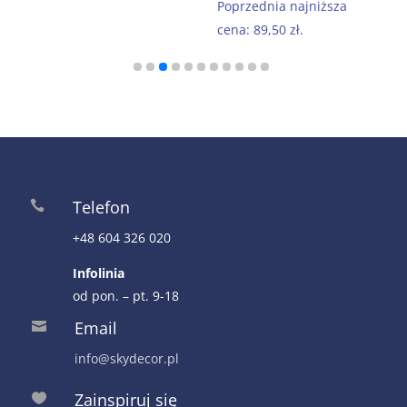
cena
cena
Poprzednia najniższa
wynosiła:
wynosi:
cena:
89,50
zł
.
179,00 zł.
89,50 zł.
Telefon

+48 604 326 020
Infolinia
od pon. – pt. 9-18
Email

info@skydecor.pl
Zainspiruj się
