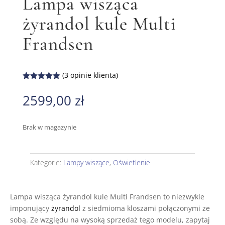
Lampa wisząca
żyrandol kule Multi
Frandsen
(
3
opinie klienta)
Oceniony
5.00
na 5
2599,00
zł
na
podstawie
ocen
klientów
Brak w magazynie
Kategorie:
Lampy wiszące
,
Oświetlenie
Lampa wisząca żyrandol kule Multi Frandsen to niezwykle
imponujący
żyrandol
z siedmioma kloszami połączonymi ze
sobą. Ze względu na wysoką sprzedaż tego modelu, zapytaj